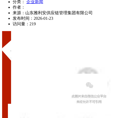
分类：
企业新闻
作者：
来源：
山东雅利安供应链管理集团有限公司
发布时间：
2026-01-23
访问量：
219