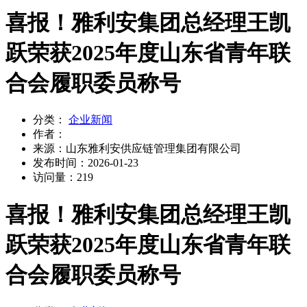
喜报！雅利安集团总经理王凯
跃荣获2025年度山东省青年联
合会履职委员称号
分类：
企业新闻
作者：
来源：
山东雅利安供应链管理集团有限公司
发布时间：
2026-01-23
访问量：
219
喜报！雅利安集团总经理王凯
跃荣获2025年度山东省青年联
合会履职委员称号