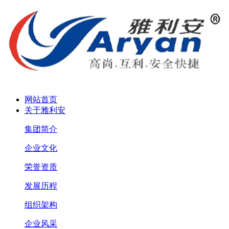
网站首页
关于雅利安
集团简介
企业文化
荣誉资质
发展历程
组织架构
企业风采