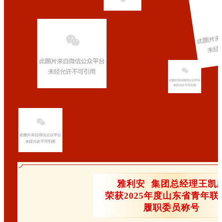
雅利安
集团总经理王凯
荣获2025年度山东省青年联
履职委员称号