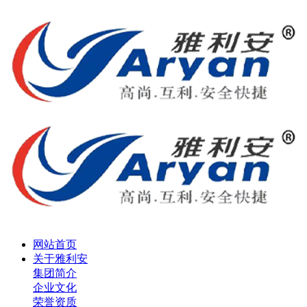
网站首页
关于雅利安
集团简介
企业文化
荣誉资质