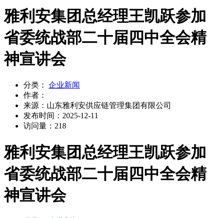
雅利安集团总经理王凯跃参加
省委统战部二十届四中全会精
神宣讲会
分类：
企业新闻
作者：
来源：
山东雅利安供应链管理集团有限公司
发布时间：
2025-12-11
访问量：
218
雅利安集团总经理王凯跃参加
省委统战部二十届四中全会精
神宣讲会