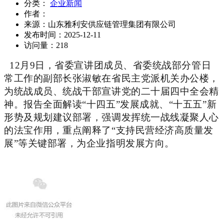
分类：
企业新闻
作者：
来源：
山东雅利安供应链管理集团有限公司
发布时间：
2025-12-11
访问量：
218
12月9日，省委宣讲团成员、省委统战部分管日
常工作的副部长张淑敏在省民主党派机关办公楼，
为统战成员、统战干部宣讲党的二十届四中全会精
神。报告全面解读“十四五”发展成就、“十五五”新
形势及规划建议部署，强调发挥统一战线凝聚人心
的法宝作用，重点阐释了“支持民营经济高质量发
展”等关键部署，为企业指明发展方向。