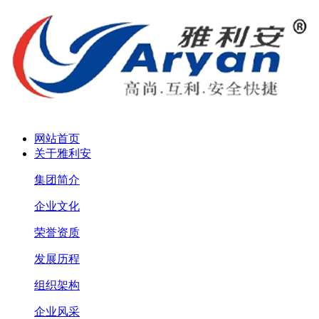
网站首页
关于雅利安
集团简介
企业文化
荣誉资质
发展历程
组织架构
企业风采