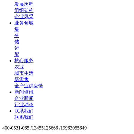
发展历程
组织架构
企业风采
业务领域
集
分
储
运
配
核心服务
农业
城市生活
新零售
全产业供应链
新闻资讯
企业新闻
行业动态
联系我们
联系我们
400-0531-065 /13455125666 /19963055649