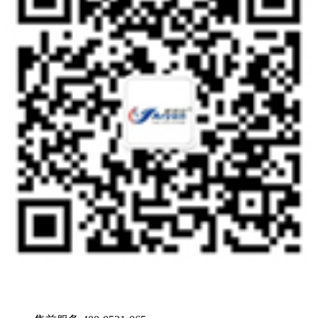
微信公众号